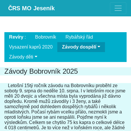
ČRS MO Jeseník
Revíry
:
Bobrovník
Rybářský řád
Vysazení kaprů 2020
Závody dospělí
Závody děti
Závody Bobrovník 2025
Letošní 15tý ročník závodu na Bobrovníku proběhl ze
soboty 9. srpna do neděle 10. srpna. I v letošním roce jsme
měli 20 dvojic a všechna místa byla vyprodána již dávno
dopředu. Kromě mužů závodily i 3 ženy, a také
samozřejmě pod dohledem dospělých rybářů i několik
mladistvých. Počasí rybám vcelku přálo, nezmokli jsme a
oproti loňsku jsme se ani nespálili. Pojďme nyní k
výsledkům. Celkem se chytilo 75 ks kapra o celkové délce
4 018 centimetrů. Je to více než v loňském roce, ale žádné