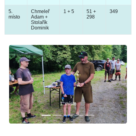
5.
Chmeleř
1 + 5
51 +
349
místo
Adam +
298
Stolařík
Dominik
1. místo