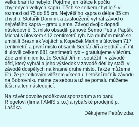
velké braní to nebylo. Pojďme jen krátce k počtu
chycených velkých kaprů. Těch se celkem chytilo 5 v
rozmezí od 75 do 85 cm. Největšího kapra o délce 85 cm
chytil p. Stolařík Dominik a zaslouženě vyhrál závod o
největšího kapra – gratulujeme. Závod dvojic dopadl
následovně: 3. místo obsadili pánové Šemro Petr a Papšík
Michal s úlovkem 412 centimetrů ryb. Na druhém místě se
umístili Brezniak Vojtěch a Kopeček Martin s úlovkem 717
centimetrů a první místo obsadili Sedlář Jiří a Sedlář Jiří ml.
ti ulovili celkem 881 centimetrů ryb – gratulujeme vítězům.
Zde zmíním jen to, že Sedlář Jiří ml. soutěžil i v závodě
dětí, který vyhrál a jeho výsledek v závodě dětí by stačil v
závodě dospělých na krásné druhé místo. Takže můžeme
říci, že je celkovým vítězem víkendu. Letošní ročník závodu
na Bobrovníku máme za sebou a už se pomalu můžeme
těšit na ten následující.
Na závěr dovolte poděkovat sponzorům a to panu
Riegelovi (firma FAMIS s.r.o.) a rybářské prodejně p.
Lašáka.
Děkujeme Petrův zdar.