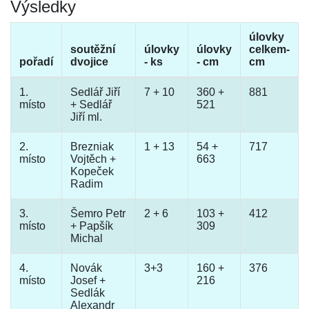
Výsledky
úlovky
soutěžní
úlovky
úlovky
celkem-
pořadí
dvojice
- ks
- cm
cm
1.
Sedlář Jiří
7 + 10
360 +
881
místo
+ Sedlář
521
Jiří ml.
2.
Brezniak
1 + 13
54 +
717
místo
Vojtěch +
663
Kopeček
Radim
3.
Šemro Petr
2 + 6
103 +
412
místo
+ Papšík
309
Michal
4.
Novák
3+3
160 +
376
místo
Josef +
216
Sedlák
Alexandr