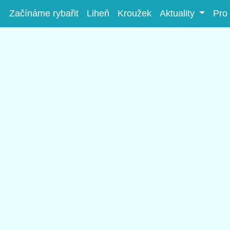
Začínáme rybařit
Liheň
Kroužek
Aktuality
Pro