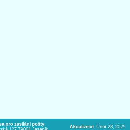
a pro zasílání pošty
Akualizece:
Únor 28, 2025
ská 127,79001 Jeseník