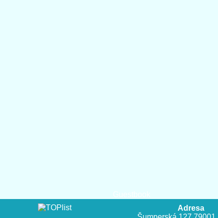
Guestbook
Adresa
Šumperská 127,79001 